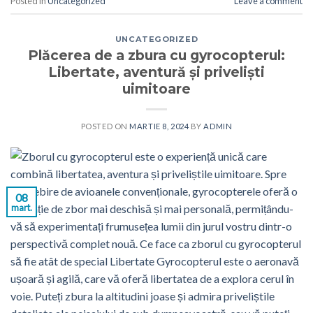
Posted in
Uncategorized
Leave a comment
UNCATEGORIZED
Plăcerea de a zbura cu gyrocopterul:
Libertate, aventură și priveliști
uimitoare
POSTED ON
MARTIE 8, 2024
BY
ADMIN
08
mart.