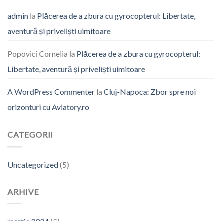
admin
la
Plăcerea de a zbura cu gyrocopterul: Libertate,
aventură și priveliști uimitoare
Popovici Cornelia
la
Plăcerea de a zbura cu gyrocopterul:
Libertate, aventură și priveliști uimitoare
A WordPress Commenter
la
Cluj-Napoca: Zbor spre noi
orizonturi cu Aviatory.ro
CATEGORII
Uncategorized
(5)
ARHIVE