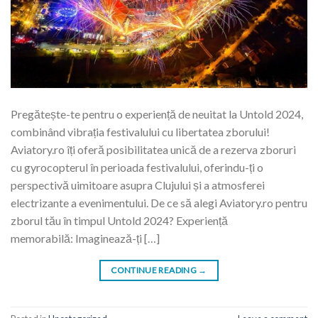
Pregătește-te pentru o experiență de neuitat la Untold 2024,
combinând vibrația festivalului cu libertatea zborului!
Aviatory.ro îți oferă posibilitatea unică de a rezerva zboruri
cu gyrocopterul în perioada festivalului, oferindu-ți o
perspectivă uimitoare asupra Clujului și a atmosferei
electrizante a evenimentului. De ce să alegi Aviatory.ro pentru
zborul tău în timpul Untold 2024? Experiență
memorabilă: Imaginează-ți […]
CONTINUE READING
→