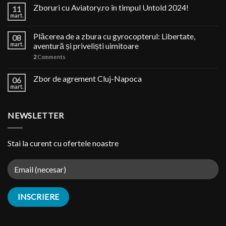
Zboruri cu Aviatory.ro în timpul Untold 2024!
11
mart.
Plăcerea de a zbura cu gyrocopterul: Libertate,
08
mart.
aventură și priveliști uimitoare
2
Comments
Zbor de agrement Cluj-Napoca
06
mart.
NEWSLETTER
Stai la curent cu ofertele noastre