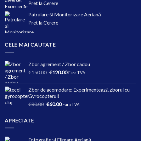
Pret la Cerere
Patrulare și Monitorizare Aeriană
Pret la Cerere
CELE MAI CAUTATE
Zbor agrement / Zbor cadou
Prețul
Prețul
€
150.00
€
120.00
Fara TVA
inițial
curent
a
este:
Zbor de acomodare: Experimentează zborul cu
fost:
€120.00.
Gyrocopterul!
€150.00.
Prețul
Prețul
€
80.00
€
60.00
Fara TVA
inițial
curent
a
este:
APRECIATE
fost:
€60.00.
€80.00.
Fotografie și Filmare Aeriană