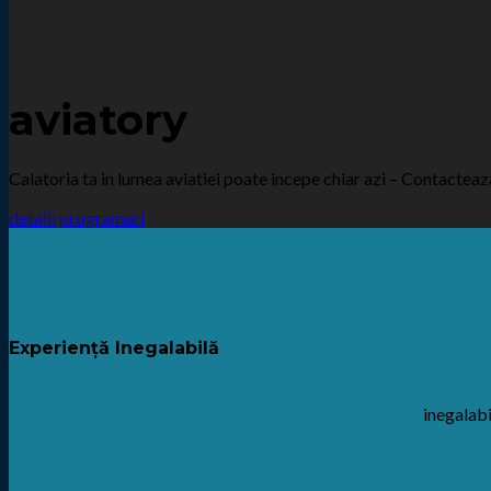
aviatory
Calatoria ta in lumea aviatiei poate incepe chiar azi – Contactea
detalii
programari
Experiență Inegalabilă
inegalabi